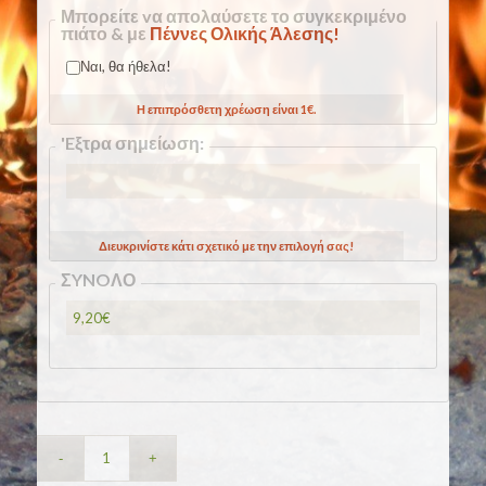
Μπορείτε vα απολαύσετε το συγκεκριμένο
πιάτο & με
Πέννες Ολικής Άλεσης!
Ναι, θα ήθελα!
Η επιπρόσθετη χρέωση είναι 1€.
Hidden
'Eξτρα σημείωση:
Διευκρινίστε κάτι σχετικό με την επιλογή σας!
ΣYNOΛΟ