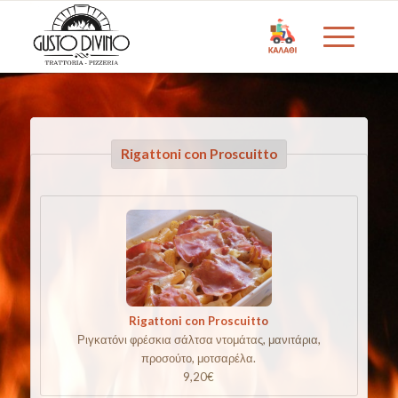
Rigattoni con Proscuitto
Rigattoni con Proscuitto
Ριγκατόνι φρέσκια σάλτσα ντομάτας, μανιτάρια,
προσούτο, μοτσαρέλα.
9,20€