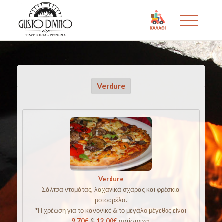
Verdure
Verdure
Σάλτσα ντομάτας, λαχανικά σχάρας και φρέσκια
μοτσαρέλα.
*Η χρέωση για το κανονικό & το μεγάλο μέγεθος είναι
9,70€
&
12,00€
αντίστοιχα.