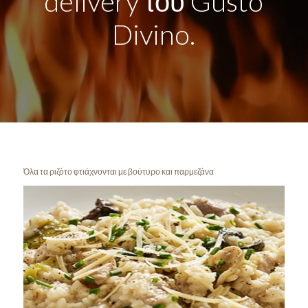
delivery του Gusto
Divino.
Όλα τα ριζότο φτιάχνονται με βούτυρο και παρμεζάνα