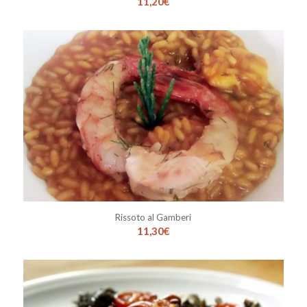
11,20
€
Rissoto al Gamberi
11,30
€