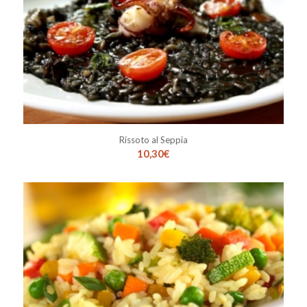
Rissoto al Seppia
10,30
€