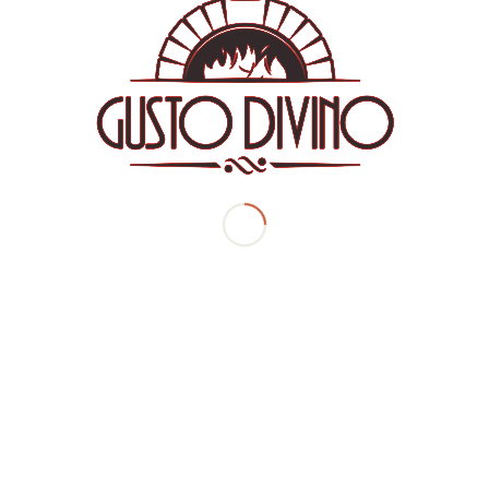
9,80
€
Ταλιατέλες με φρέσκο κολοκυθάκι, τρίχρωμες πιπεριές, καρότο και
ανθότυρο
Eπιπλέον
Παρατηρήσεις
Προσθήκη στο καλάθι
Περιγραφή
Περιγραφή